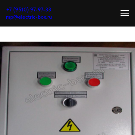
+7 (9510) 97-97-33
mp@electric-box.ru