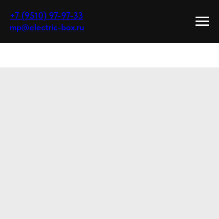
+7 (9510) 97-97-33
mp@electric-box.ru